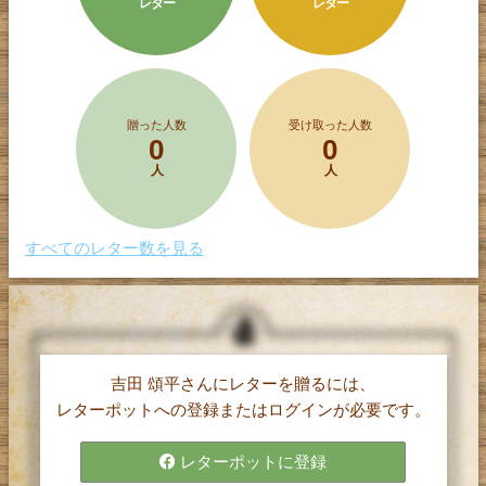
レター
レター
贈った人数
受け取った人数
0
0
人
人
すべてのレター数を見る
吉田 頌平さんにレターを贈るには、
レターポット(α)は、
レターポットへの登録またはログインが必要です。
1文字5円で購入したポイントを使って、
気持ちを伝えたい相手に手紙（レター）を
レターポットに登録
贈ることができるサービスです。