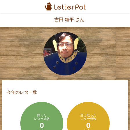
吉田 頌平 さん
今年のレター数
贈った
受け取った
レター総数
レター総数
0
0