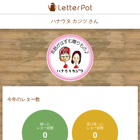
ハナウタ カジツ さん
今年のレター数
贈った
受け取った
レター総数
レター総数
0
0