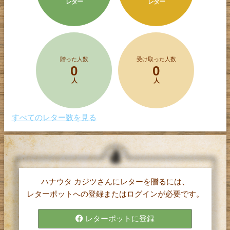
レター
レター
贈った人数
受け取った人数
0
0
人
人
すべてのレター数を見る
ハナウタ カジツさんにレターを贈るには、
レターポット(α)は、
レターポットへの登録またはログインが必要です。
1文字5円で購入したポイントを使って、
気持ちを伝えたい相手に手紙（レター）を
レターポットに登録
贈ることができるサービスです。