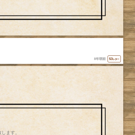
8年弱前
53
レター
致します。