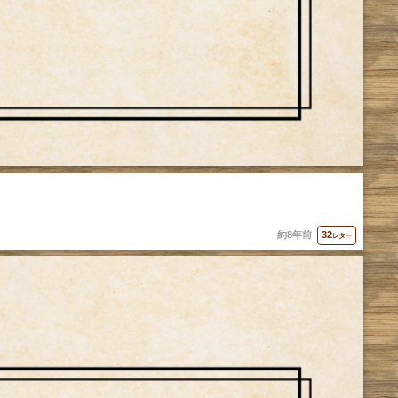
約8年前
32
レター