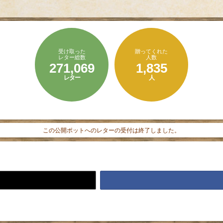
受け取った
贈ってくれた
レター総数
人数
271,069
1,835
レター
人
この公開ポットへのレターの受付は終了しました。