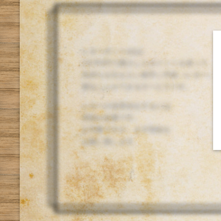
レターポット(α)は、
1文字5円で購入したポイントを使って、
気持ちを伝えたい相手に手紙（レター）
贈ることができるサービスです。
レターの送受信をするには、
登録が必要です。
お手数ですが、まず登録を
お願い致します。