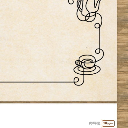
約8年前
90
レター