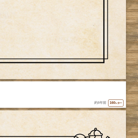
約8年前
160
レター