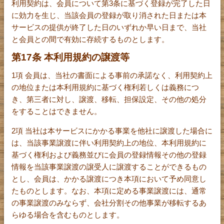
利用契約は、会員について第3条に基づく登録が完了した日
に効力を生じ、当該会員の登録が取り消された日または本
サービスの提供が終了した日のいずれか早い日まで、当社
と会員との間で有効に存続するものとします。
第17条 本利用規約の譲渡等
1項 会員は、当社の書面による事前の承諾なく、利用契約上
の地位または本利用規約に基づく権利若しくは義務につ
き、第三者に対し、譲渡、移転、担保設定、その他の処分
をすることはできません。
2項 当社は本サービスにかかる事業を他社に譲渡した場合に
は、当該事業譲渡に伴い利用契約上の地位、本利用規約に
基づく権利および義務並びに会員の登録情報その他の登録
情報を当該事業譲渡の譲受人に譲渡することができるもの
とし、会員は、かかる譲渡につき本項において予め同意し
たものとします。なお、本項に定める事業譲渡には、通常
の事業譲渡のみならず、会社分割その他事業が移転するあ
らゆる場合を含むものとします。