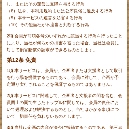
し、またはその運営に支障を与える行為
（8）法令、本利用規約または公序良俗に違反する行為
（9）本サービスの運営を妨害する行為
（10）その他当社が不適当と判断する行為
2項 会員が前項各号のいずれかに該当する行為を行ったこと
により、当社が何らかの損害を被った場合、当社は会員に
対して損害賠償の請求ができるものとします。
第12条 免責
1項 本サービスは、会員が、企画者または支援者として取引
を行う場を提供するものであり、会員に対して、企画が予
定通り実行されることを保証するものではありません。
2項 本サービスに関連して、企画者と支援者の間を含む、会
員同士の間で生じたトラブルに関しては、会員の責任にお
いて処理および解決するものとし、当社はかかる事項につ
いて一切責任を負わないものとします。
3項 当社は企画の内容が法令に抵触するものである、第三者