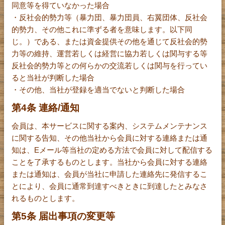
同意等を得ていなかった場合
・反社会的勢力等（暴力団、暴力団員、右翼団体、反社会
的勢力、その他これに準ずる者を意味します。以下同
じ。）である、または資金提供その他を通じて反社会的勢
力等の維持、運営若しくは経営に協力若しくは関与する等
反社会的勢力等との何らかの交流若しくは関与を行ってい
ると当社が判断した場合
・その他、当社が登録を適当でないと判断した場合
第4条 連絡/通知
会員は、本サービスに関する案内、システムメンテナンス
に関する告知、その他当社から会員に対する連絡または通
知は、Eメール等当社の定める方法で会員に対して配信する
ことを了承するものとします。当社から会員に対する連絡
または通知は、会員が当社に申請した連絡先に発信するこ
とにより、会員に通常到達すべきときに到達したとみなさ
れるものとします。
第5条 届出事項の変更等