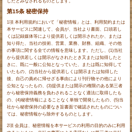
したとみなされるものとします。
第15条 秘密保持
1項 本利用規約において「秘密情報」とは、利用契約または
本サービスに関連して、会員が、当社より書面、口頭若し
くは記録媒体等により提供若しくは開示されたか、または
知り得た、当社の技術、営業、業務、財務、組織、その他
の事項に関する全ての情報を意味します。ただし、(1)当社
から提供若しくは開示がなされたとき又または知得したと
きに、既に一般に公知となっていた、または既に知得して
いたもの、(2)当社から提供若しくは開示または知得した
後、自己の責めに帰せざる事由により刊行物その他により
公知となったもの、(3)提供または開示の権限のある第三者
から秘密保持義務を負わされることなく適法に取得したも
の、(4)秘密情報によることなく単独で開発したもの、(5)当
社から秘密保持の必要なき旨書面で確認されたものについ
ては、秘密情報から除外するものとします。
2項 会員は、秘密情報を本サービスの利用の目的のみに利用