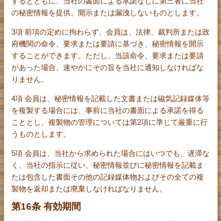
するとともに、当社の書面による承諾なしに第三者に当社
の秘密情報を提供、開示または漏洩しないものとします。
3項 前項の定めに拘わらず、会員は、法律、裁判所または政
府機関の命令、要求または要請に基づき、秘密情報を開示
することができます。ただし、当該命令、要求または要請
があった場合、速やかにその旨を当社に通知しなければな
りません。
4項 会員は、秘密情報を記載した文書または磁気記録媒体等
を複製する場合には、事前に当社の書面による承諾を得る
こととし、複製物の管理については第2項に準じて厳重に行
うものとします。
5項 会員は、当社から求められた場合にはいつでも、遅滞な
く、当社の指示に従い、秘密情報並びに秘密情報を記載ま
たは包含した書面その他の記録媒体物およびその全ての複
製物を返却または廃棄しなければなりません。
第16条 有効期間