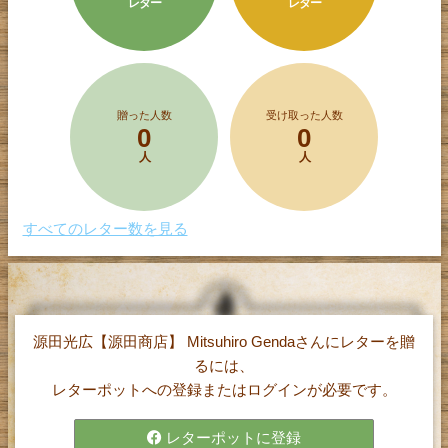
レター
レター
贈った人数
受け取った人数
0
0
人
人
すべてのレター数を見る
源田光広【源田商店】 Mitsuhiro Gendaさんにレターを贈
レターポット(α)は、
るには、
1文字5円で購入したポイントを使って、
レターポットへの登録またはログインが必要です。
気持ちを伝えたい相手に手紙（レター）を
贈ることができるサービスです。
レターポットに登録