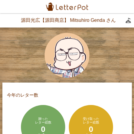
源田光広【源田商店】 Mitsuhiro Genda さん
今年のレター数
贈った
受け取った
レター総数
レター総数
0
0