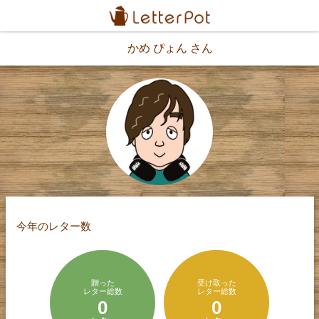
かめ ぴょん さん
今年のレター数
贈った
受け取った
レター総数
レター総数
0
0