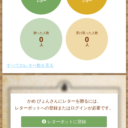
レター
レター
贈った人数
受け取った人数
0
0
人
人
すべてのレター数を見る
かめ ぴょんさんにレターを贈るには、
レターポット(α)は、
レターポットへの登録またはログインが必要です。
1文字5円で購入したポイントを使って、
気持ちを伝えたい相手に手紙（レター）を
レターポットに登録
贈ることができるサービスです。