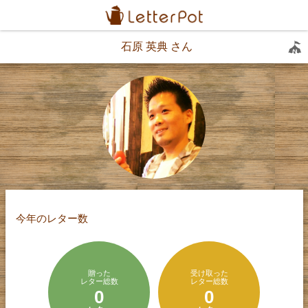
石原 英典 さん
今年のレター数
贈った
受け取った
レター総数
レター総数
0
0