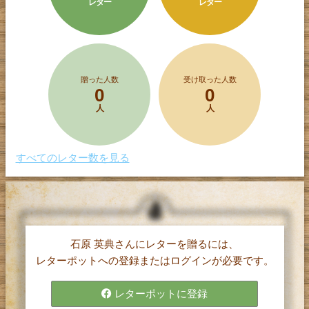
レター
レター
贈った人数
受け取った人数
0
0
人
人
すべてのレター数を見る
石原 英典さんにレターを贈るには、
レターポット(α)は、
レターポットへの登録またはログインが必要です。
1文字5円で購入したポイントを使って、
気持ちを伝えたい相手に手紙（レター）を
レターポットに登録
贈ることができるサービスです。