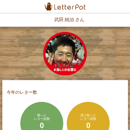
武田 純治 さん
今年のレター数
贈った
受け取った
レター総数
レター総数
0
0