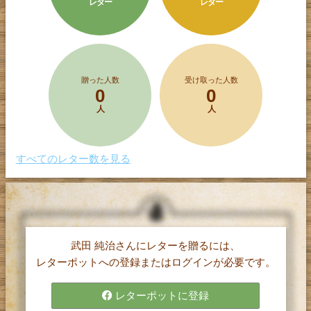
レター
レター
贈った人数
受け取った人数
0
0
人
人
すべてのレター数を見る
武田 純治さんにレターを贈るには、
レターポット(α)は、
レターポットへの登録またはログインが必要です。
1文字5円で購入したポイントを使って、
気持ちを伝えたい相手に手紙（レター）を
レターポットに登録
贈ることができるサービスです。