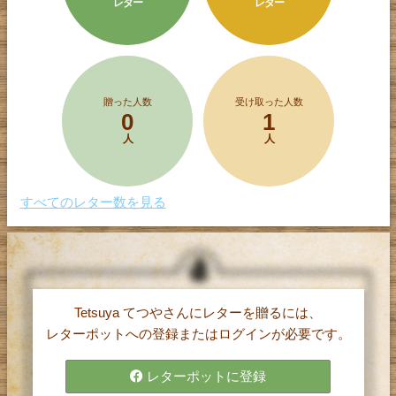
レター
レター
贈った人数
受け取った人数
0
1
人
人
すべてのレター数を見る
Tetsuya てつやさんにレターを贈るには、
レターポット(α)は、
レターポットへの登録またはログインが必要です。
1文字5円で購入したポイントを使って、
気持ちを伝えたい相手に手紙（レター）を
レターポットに登録
贈ることができるサービスです。