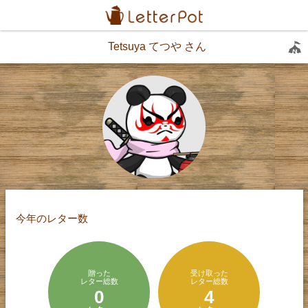
Tetsuya てつや さん
今年のレター数
贈った
受け取った
レター総数
レター総数
0
4