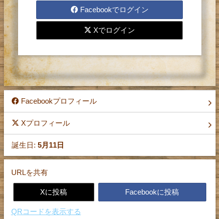
レターの送受信をするには、
Facebookでログイン
登録が必要です。
Xでログイン
お手数ですが、まず登録を
お願い致します。
Facebookプロフィール
Xプロフィール
誕生日:
5月11日
URLを共有
Xに投稿
Facebookに投稿
QRコードを表示する